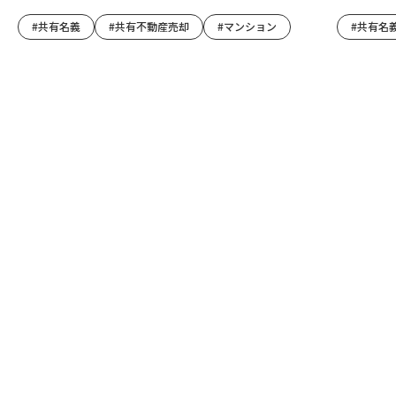
#共有名義
#共有不動産売却
#マンション
#共有名