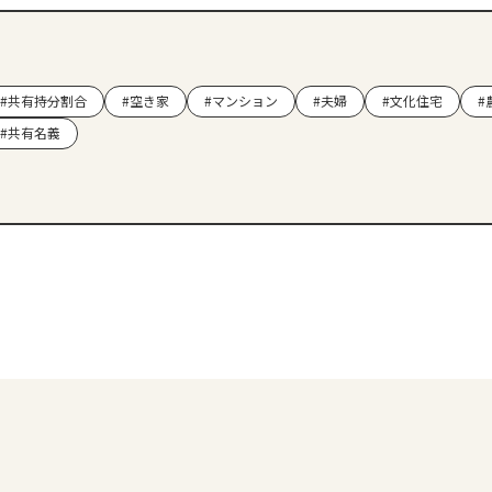
#共有持分割合
#空き家
#マンション
#夫婦
#文化住宅
#
#共有名義