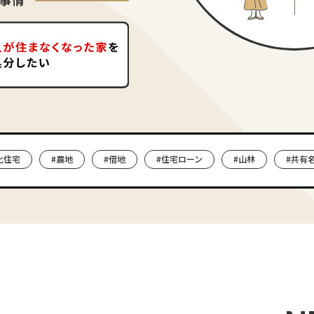
#農地
#借地
#住宅ローン
#山林
#共有名義