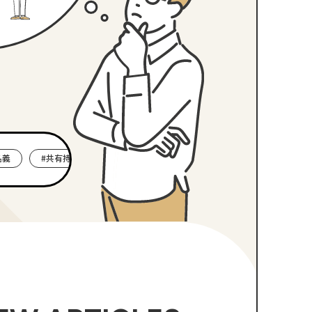
#共有持分割合
#空き家
#マンション
#夫婦
#文化